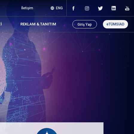
İletişim
ENG
I
REKLAM & TANITIM
eTÜMSİAD
Giriş Yap