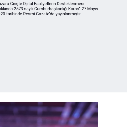
zara Girişte Dijital Faaliyetlerin Desteklenmesi
kkında 2573 sayılı Cumhurbaşkanlığı Kararı” 27 Mayıs
Korona
20 tarihinde Resmi Gazete’de yayınlanmıştır.
Uygula
Koronavirü
firmalarımı
toplu bilgi