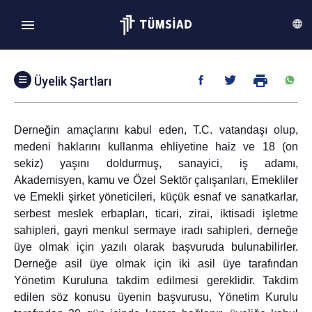
print
Üyelik Şartları
Üyelik Şartları
Derneğin amaçlarını kabul eden, T.C. vatandaşı olup, 
Üye Ol
medeni haklarını kullanma ehliyetine haiz ve 18 (on 
Ödeme
sekiz) yaşını doldurmuş, sanayici, iş adamı, 
Akademisyen, kamu ve Özel Sektör çalışanları, Emekliler 
Yurtiçi Çözüm Ortaklarımız
ve Emekli şirket yöneticileri, küçük esnaf ve sanatkarlar, 
E-Faaliyetler
serbest meslek erbapları, ticari, zirai, iktisadi işletme 
sahipleri, gayri menkul sermaye iradı sahipleri, derneğe 
üye olmak için yazılı olarak başvuruda bulunabilirler. 
Derneğe asil üye olmak için iki asil üye tarafından 
Yönetim Kuruluna takdim edilmesi gereklidir. Takdim 
edilen söz konusu üyenin başvurusu, Yönetim Kurulu 